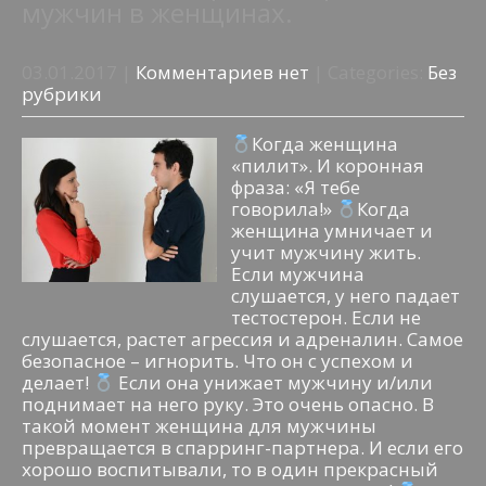
мужчин в женщинах.
03.01.2017
|
Комментариев нет
| Categories:
Без
рубрики
Когда женщина
«пилит». И коронная
фраза: «Я тебе
говорила!»
Когда
женщина умничает и
учит мужчину жить.
Если мужчина
слушается, у него падает
тестостерон. Если не
слушается, растет агрессия и адреналин. Самое
безопасное – игнорить. Что он с успехом и
делает!
Если она унижает мужчину и/или
поднимает на него руку. Это очень опасно. В
такой момент женщина для мужчины
превращается в спарринг-партнера. И если его
хорошо воспитывали, то в один прекрасный