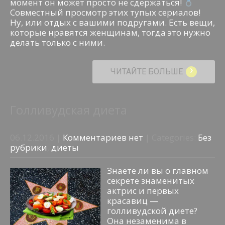
момент он может просто не сдержаться!
Совместный просмотр этих тупых сериалов!
Ну, или отдых с вашими подругами. Есть вещи,
которые нравятся женщинам, тогда это нужно
делать только с ними.
›
ЧИТАЙТЕ БОЛЬШЕ
Голливудская диета
06.12.2016
|
Комментариев нет
| Categories:
Без
рубрики
,
диеты
Знаете ли вы о главном
секрете знаменитых
актрис и первых
красавиц —
голливудской диете?
Она незаменима в