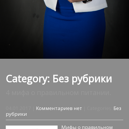
Category: Без рубрики
4 мифа о правильном питании.
04.01.2017
|
Комментариев нет
| Categories:
Без
рубрики
Мифы о правильном