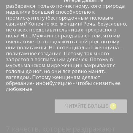
разберемся, только по-честному, кого природа
наделила большей способностью к
промискуитету (беспорядочным половым
связям)? Конечно же, женщин! Речь, безусловно,
не о всех представительницах прекрасного
пола! Но... Мужчин оправдывают тем, что им
очень хочется продолжить свой род, потому
они полигамны. Но потенциально женщина -
полигамное создание. Потому так много
запретов в воспитании девочек. Потому в
мусульманском мире женщин закрывают с
головы до ног, но они все равно манят...
взглядом. Потому женщинам делают
обрезание- инфибуляцию - чтобы снизить ее
любовные
›
ЧИТАЙТЕ БОЛЬШЕ
7 качеств, которые раздражают