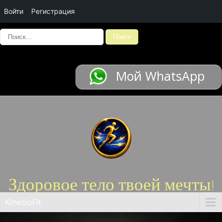
Войти
Регистрация
Мой WhatsApp
Здоровое тело твоей мечты!
KinesioFit