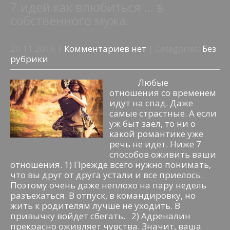
7 идей как влюбиться … в
собственного мужа.
20.11.2016
|
Комментариев нет
| Categories:
Без
рубрики
Любые
отношения со временем
идут на спад. Даже
самые страстные. А если
уж быт заел, то ни о
какой романтике уже
речь не идет. Ниже 7
способов оживить ваши
отношения. 1) Прежде всего нужно понимать,
что вы друг от друга устали и все приелось.
Поэтому очень даже неплохо на пару недель
разъехаться. В отпуск, в командировку, но
жить к родителям лучше не уходить. В
привычку войдет сбегать. 2) Адреналин
прекрасно оживляет чувства. Значит, ваша