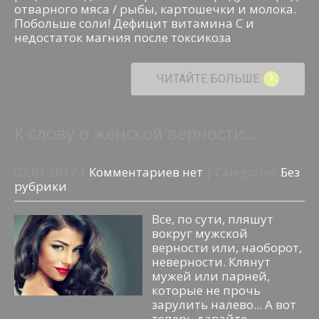
отварного мяса / рыбы, картошечки и молока.
Побольше соли! Дефицит витамина С и
недостаток магния после токсикоза
›
ЧИТАЙТЕ БОЛЬШЕ
К слову о женской верности…
03.01.2017
|
Комментариев нет
| Categories:
Без
рубрики
Все, по сути, пляшут
вокруг мужской
верности или, наоборот,
неверности. Клянут
мужей или парней,
которые не прочь
зарулить налево... А вот
теперь давайте