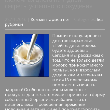
секреты успешного похудения
28.11.2016
|
Комментариев нет
| Categories:
Без
рубрики
Помните популярное в
детстве выражение:
«Пейте, дети, молоко –
будете здоровы!»
Сегодня мы расскажем о
том, что не только детям
молоко приносит много
пользы, но и взрослым
дяденькам и тетенькам
в их «18 с хвостиком»
помогает выглядеть
здорово! Особенно полезны молочные
продукты для тех, кто желает привести в форму
собственный организм, избавив его от
лишнего веса. Проверенная временем
молочная диета на 7 дней поможет сбросить