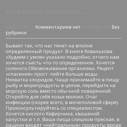
Если очень захотелось…
04.01.2017
|
Комментариев нет
| Categories:
Без
рубрики
Бывает так, что нас тянет на вполне
определенный продукт. В книге Ковалькова
«Худеем с умом» указано подробно, отчего нам
хочется съесть что-то определенное. Хочется
соленого Обезвоживание организма. Рецепт
«спасения» прост: пейте больше воды.
Нехватка хлоридов. Чаще принимайте в пищу
рыбу и морепродукты в целом, перейдите на
морскую соль вместо обычной поваренной.
Откройте для себя козье молоко. Очаг
инфекции (скорее всего, в мочеполовой сфере).
Проконсультируйтесь со специалистом.
Хочется кислого Кефирчика, квашеной
капустки и т.п. Ваша пища слишком пресная, в
рацион входят «нейтральные» продукты вроде