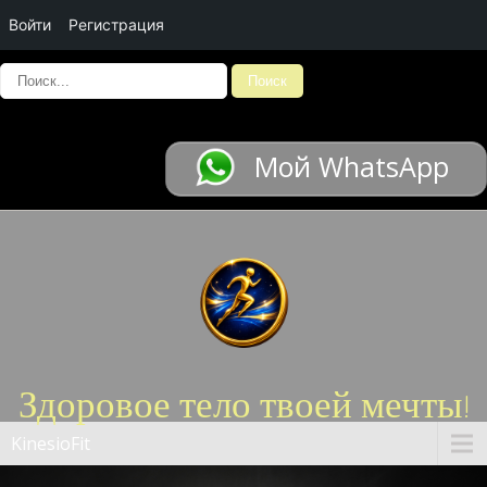
Войти
Регистрация
Мой WhatsApp
Здоровое тело твоей мечты!
KinesioFit