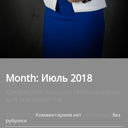
Month:
Июль 2018
Кинезиологическое тейпирование
для массажистов
30.07.2018
|
Комментариев нет
| Categories:
Без
рубрики