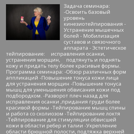
Задача семинара:
-Освоить базовый
уровень
кинезиотейпирования -
Устранение мышечных
болей - Мобилизация
суставов и связочного
аппарата - Эстетическое
тейпирование: исправления осанки,
устранения морщин, подтянуть и поднять
кожу и придать телу более красивые формы.
Программа семинара: -Обзор различных форм
аппликаций -Повышение тонуса кожи лица
для устранения морщин -Повышение тонуса
мышц для уменьшения обвисания кожи под
подбородком. -Разворот плеч назад для
исправления осанки ,придания груди более
красивой формы -Тейпирование мышц спины
и работа со сколиозом -Тейпирование локтя
-Тейпирование для стимуляции обвисшей
кожи в области ребер и талии -Укрепление
области брюшной полости, подтяжка верхней