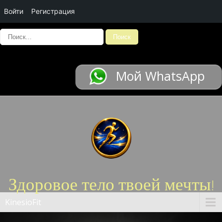
Войти
Регистрация
Мой WhatsApp
Здоровое тело твоей мечты!
KinesioFit