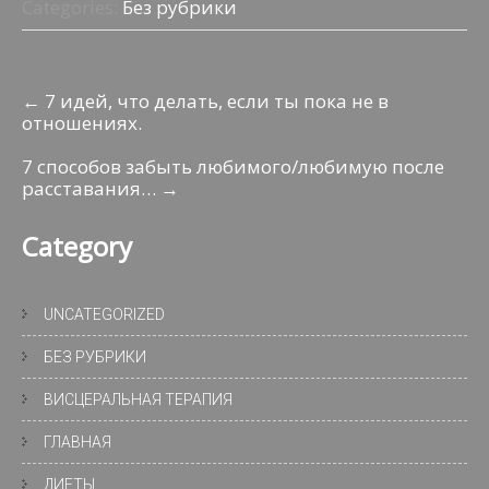
b
er
o
s
gr
п
Categories:
Без рубрики
o
kl
A
a
р
o
as
p
m
а
Навигация
←
7 идей, что делать, если ты пока не в
k
s
p
в
отношениях.
по
ni
и
записям
7 способов забыть любимого/любимую после
ki
т
расставания…
→
ь
Category
UNCATEGORIZED
БЕЗ РУБРИКИ
ВИСЦЕРАЛЬНАЯ ТЕРАПИЯ
ГЛАВНАЯ
ДИЕТЫ