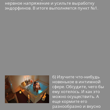
нервное напряжение и усильте выработку
эндорфинов. В итоге выполняется пункт №1.
6) Изучите что-нибудь
новенькое в интимной
сфере. Обсудите, чего бы
ему хотелось. И как это
можно осуществить. А
еще кормите его
разнообразно и вкусно