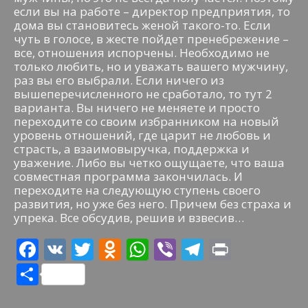
если вы на работе – директор предприятия, то
дома вы становитесь женой такого-то. Если
чуть в голосе, в жесте пойдет пренебрежение –
все, отношения испорчены. Необходимо не
только любить, но и уважать вашего мужчину,
раз вы его выбрали. Если ничего из
вышеперечисленного не сработало, то тут 2
варианта. Вы ничего не меняете и просто
переходите со своим избранником на новый
уровень отношений, где царит не любовь и
страсть, а взаимовыручка, поддержка и
уважение. Либо вы четко ощущаете, что ваша
совместная программа закончилась. И
переходите на следующую ступень своего
развития, но уже без него. Причем без страха и
упрека. Все обсудив, решив и взвесив…
F
V
T
O
W
Vi
T
Pr
ac
K
w
d
h
b
el
in
О
e
itt
n
at
er
e
t
т