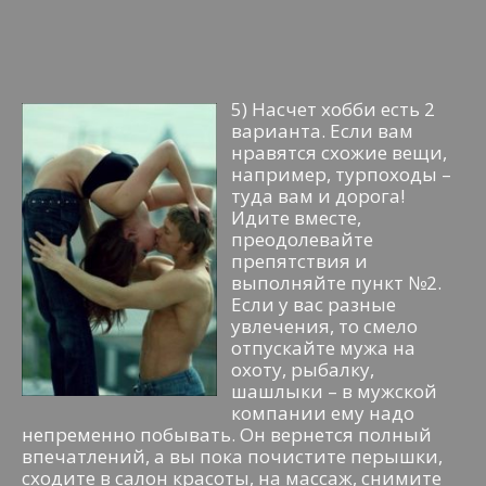
5) Насчет хобби есть 2
варианта. Если вам
нравятся схожие вещи,
например, турпоходы –
туда вам и дорога!
Идите вместе,
преодолевайте
препятствия и
выполняйте пункт №2.
Если у вас разные
увлечения, то смело
отпускайте мужа на
охоту, рыбалку,
шашлыки – в мужской
компании ему надо
непременно побывать. Он вернется полный
впечатлений, а вы пока почистите перышки,
сходите в салон красоты, на массаж, снимите