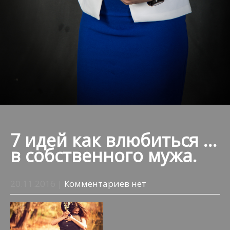
7 идей как влюбиться …
в собственного
мужа.
20.11.2016
|
Комментариев нет