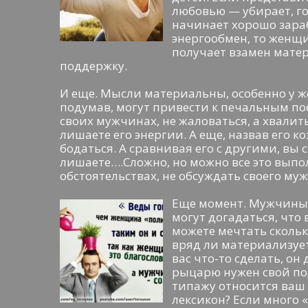
любовью — убирает, г
начинает хорошо зара
энергообмен, то женщи
получает взамен матер
поддержку.
И еще. Мысли материальны, особенно у ж
подумав, могут привести к печальным по
своих мужчинах, не жаловаться, а хвалить
лишаете его энергии. А еще, назвав его к
бодаться. А сравнивая его с другими, вы 
лишаете….Сложно, но можно все это выпол
обстоятельствах, не обсуждать своего му
Еще момент. Мужчины н
могут догадаться, что
можете мечтать сколько
вряд ли материализует
вас что-то сделать, он
рыцарю нужен свой под
типажу относится ваш
лексикон? Если много «