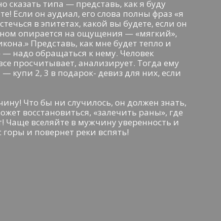
о сказать типа — представь, как я буду
те! Если он аудиал, его слова полны фраз «я
стечься в эпитетах, какой вы будете, если он
вном опирается на ощущения — «мягкий»,
икона.» Представь, как мне будет тепло и
» — надо обращаться к нему. Человек
все просчитывает, анализирует. Тогда ему
— купи 2, 3 в подарок- девиз для них, если
чину! Что бы ни случилось, он должен знать,
может восстановиться, «залечить раны», где
т! Чаще вселяйте в мужчину уверенность и
с горы и повернет реки вспять!