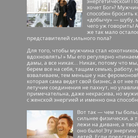
энергетической! П
хочет Бог»? Мужчи
способен бросить
«добычу» — шубу, м
чего уж говорить! 
же так мало остал
представителей сильного пола?
Для того, чтобы мужчина стал «охотник
вдохновлять! » Мы его регулярно «пинаем
дамы, а все никак… Никак, потому что мы
берем все на себя, тащим семью, работу, н
взваливаем, тем меньше у нас феромоно
которая сама ведет свой бизнес, а от не
летучие соединения не пахнут, но улавл
примечательна, даже некрасива, но мужик
с женской энергией и именно она способ
Вот так — чем ты боль
сильнее физически, а т
лежи на диване, а твой
оно было! Эту энергию
детей. Если представи