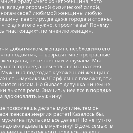
омните фразу «Чего хочет женщина, того
на, владея огромной физической силой,
 к ногам своей любимой женщины любую
ашину, квартиру, да даже города и страны,
А что для этого нужно, спросите вы? Почему
ось «настоящих», по мнению женщин,
ом» и добытчиком, женщине необходимо его
» на подвиги», — возразят мне прекрасные
, женщины, не те энергии излучаем. Мы
у и все прочее, а чем больше мы на себя
в! Мужчина подходит к ухоженной женщине,
е пахнет…»мужиком»! Парфюм не поможет, эти
иваются носом. Но бывает девушка ничем не
и вьются роем. Значит, у нее все в порядке
на вдохновлять мужчину!
ше позволяешь делать мужчине, тем он
воя женская энергия растет! Казалось бы,
 мужчина пусть сам все делает! Но не тут-то
 надо вкладывать в мужчину! В дом, семью, в
тельница прекрасного пола все делает с