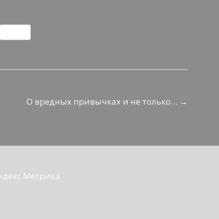
О
т
п
р
а
О вредных привычках и не только…
→
в
и
т
ь