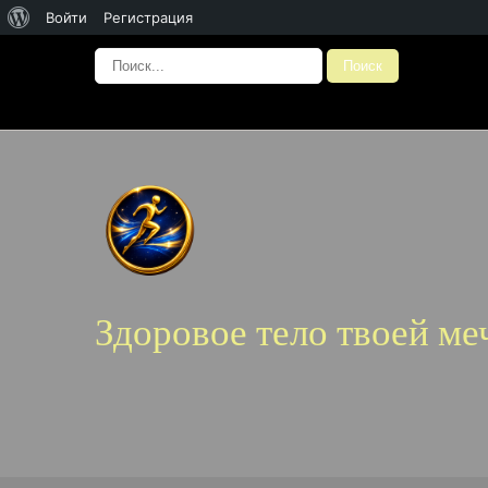
О
Войти
Регистрация
WordPress
Здоровое тело твоей ме