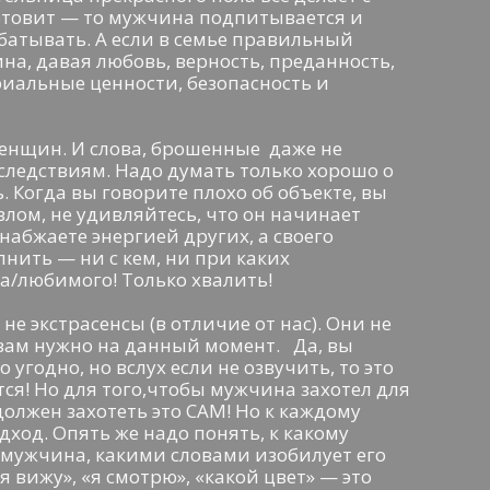
отовит — то мужчина подпитывается и
батывать. А если в семье правильный
на, давая любовь, верность, преданность,
иальные ценности, безопасность и
енщин. И слова, брошенные даже не
следствиям. Надо думать только хорошо о
. Когда вы говорите плохо об объекте, вы
озлом, не удивляйтесь, что он начинает
снабжаете энергией других, а своего
нить — ни с кем, ни при каких
жа/любимого! Только хвалить!
е экстрасенсы (в отличие от нас). Они не
 вам нужно на данный момент. Да, вы
 угодно, но вслух если не озвучить, то это
ся! Но для того,чтобы мужчина захотел для
 должен захотеть это САМ! Но к каждому
ход. Опять же надо понять, к какому
 мужчина, какими словами изобилует его
я вижу», «я смотрю», «какой цвет» — это