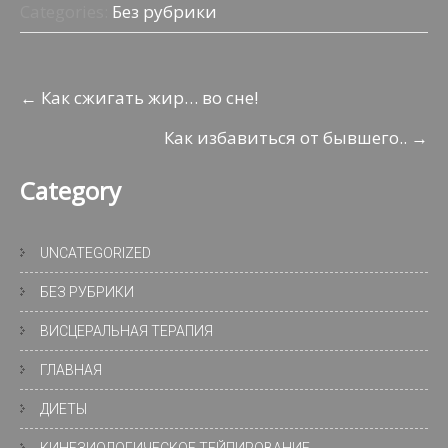
b
er
o
s
gr
п
Categories:
Без рубрики
o
kl
A
a
р
o
as
p
m
а
Навигация
←
Как сжигать жир… во сне!
k
s
p
в
по
ni
и
Как избавиться от бывшего..
→
записям
ki
т
Category
ь
UNCATEGORIZED
БЕЗ РУБРИКИ
ВИСЦЕРАЛЬНАЯ ТЕРАПИЯ
ГЛАВНАЯ
ДИЕТЫ