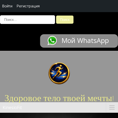
Войти
Регистрация
Мой WhatsApp
Здоровое тело твоей мечты!
KinesioFit