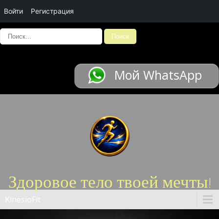
Войти
Регистрация
Мой WhatsApp
Здоровое тело твоей мечты!
KinesioFit