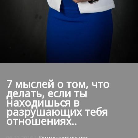
7 мыслей о том, что
делать, если ты
находишься в
разрушающих тебя
отношениях..
06.11.2016
|
Комментариев нет