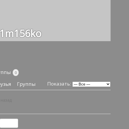
51m156ko
уппы
0
Показать:
узья
Группы
 назад
О