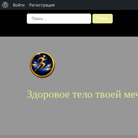
О
Войти
Регистрация
WordPress
Здоровое тело твоей ме