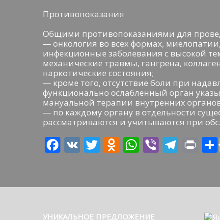
Противопоказания
Общими противопоказаниями для провед
— онкология во всех формах, миелопатии,
инфекционные заболевания с высокой те
механические травмы, гангрена, коллаген
наркотические состояния;
— кроме того, отсутствие боли при над
функционально ослабленный орган указы
мануальной терапии внутренних органов
— по каждому органу в отдельности суще
рассматриваются и учитываются при обс
F
V
T
O
W
Vi
T
Pr
ac
K
w
d
h
b
el
in
e
itt
n
at
er
e
t
b
er
o
s
gr
o
kl
A
a
УНИКАЛЬНОЕ
ПРЕДЛОЖЕНИЕ