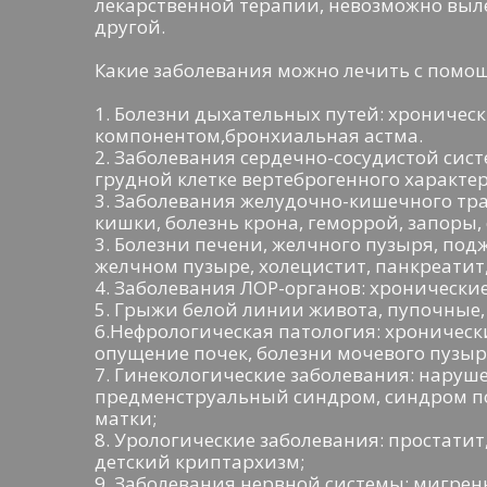
лекарственной терапии, невозможно выле
другой.
Какие заболевания можно лечить с помо
1. Болезни дыхательных путей: хроничес
компонентом,бронхиальная астма.
2. Заболевания сердечно-сосудистой сист
грудной клетке вертеброгенного характер
3. Заболевания желудочно-кишечного трак
кишки, болезнь крона, геморрой, запоры
3. Болезни печени, желчного пузыря, по
желчном пузыре, холецистит, панкреатит
4. Заболевания ЛОР-органов: хронически
5. Грыжи белой линии живота, пупочные
6.Нефрологическая патология: хроническ
опущение почек, болезни мочевого пузыр
7. Гинекологические заболевания: наруш
предменструальный синдром, синдром по
матки;
8. Урологические заболевания: простатит
детский криптархизм;
9. Заболевания нервной системы: мигрен