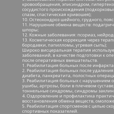
кровообращения, эписиндром, гипертен
сосудистого происхождения (подкорковы
спазм, спастическая кривошея);
10. Остеохондроз шейного, грудного, поя
11. Нарушение обмена веществ: подагри
шпоры;
12. Кожные заболевания: псориаз, нейро
13. Косметическая коррекция через тера
бородавки, папилломы, угревая сыпь);
Широко висцеральная терапия используе
заболеваний, в качестве подготовки к о
после оперативных вмешательств.
1. Реабилитация больных после инфаркта
2. Реабилитация больных после удаления
диабета, панкреатита, полостных операц
3. Реабилитация больных с нарушением о
ушибы, артрозы, боли в плечевом суставе, 
тоннельные синдромы, синдромы заклин
4. Оздоровление и профилактика практи
восстановления обмена веществ, омолож
5. Реабилитация спортсменов с целью ск
спортивных показателей.