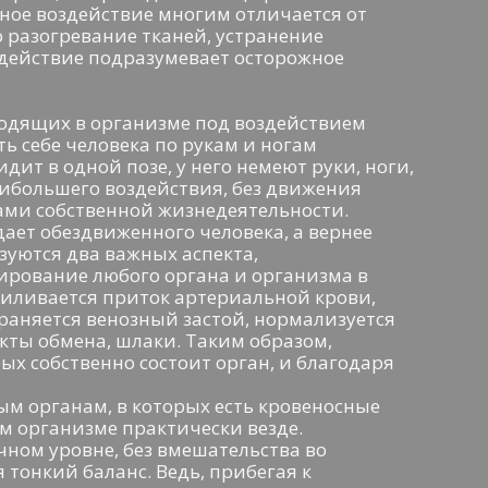
ьное воздействие многим отличается от
о разогревание тканей, устранение
здействие подразумевает осторожное
одящих в организме под воздействием
 себе человека по рукам и ногам
идит в одной позе, у него немеют руки, ноги,
ибольшего воздействия, без движения
ами собственной жизнедеятельности.
дает обездвиженного человека, а вернее
уются два важных аспекта,
рование любого органа и организма в
силивается приток артериальной крови,
аняется венозный застой, нормализуется
кты обмена, шлаки. Таким образом,
рых собственно состоит орган, и благодаря
м органам, в которых есть кровеносные
ком организме практически везде.
чном уровне, без вмешательства во
тонкий баланс. Ведь, прибегая к