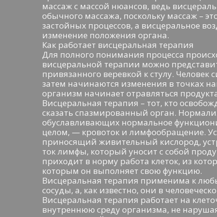
массаж с массой нюансов, ведь висцерал
обычного массажа, поскольку массаж – эт
застойных процессов, а висцеральное во
изменение положения органа.
Как работает висцеральная терапия
Для полного понимания процесса происх
висцеральной терапии можно представить
привязанного веревкой к стулу. Человек с
затем начинаются изменения в точках на
организм начинает отравляться продукт
Висцеральная терапия – тот, кто освобож
сказать спазмированный орган. Нормализ
обуславливающих нормальное функциони
целом, — кровоток и лимфообращение. У
приносящий живительный кислород, устр
ток лимфы, который уносит с собой проду
приходит в норму работа клеток, из кото
которым он выполняет свою функцию.
Висцеральная терапия применима к любы
сосуды, а, как известно, они в человечес
Висцеральная терапия работает на клето
внутреннюю среду организма, не нарушая 