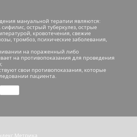
ения мануальной терапии являются:
 сифилис, острый туберкулез, острые
мпературой, кровотечения, свежие
озы, тромбоз, психические заболевания,
авливании на пораженный либо
вает на противопоказания для проведения
;
ствуют свои противопоказания, которые
ледовании пациента.
О
т
п
р
а