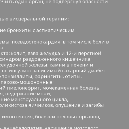
чить один орган, не подвергнув опасности
щью висцеральной терапии:
кие бронхиты с астматическим
емы: псевдостенокардия, в том числе боли в
а;
та: колит, язва желудка и 12-и перстной
, синдром раздраженного кишечника;
джелудочной железы: камни в печени и
, не инсулинозависимый сахарный диабет;
е тонзиллиты, фарингиты, отиты.
, пахово-мошоночные;
ий пиелонефрит, мочекаменная болезнь,
я, недержание мочи;
ение менструального цикла,
ликистоза яичников, опущение и загибы
, импотенция, болезни половых органов,
ь, энцефалопатия, нарушение мозгового