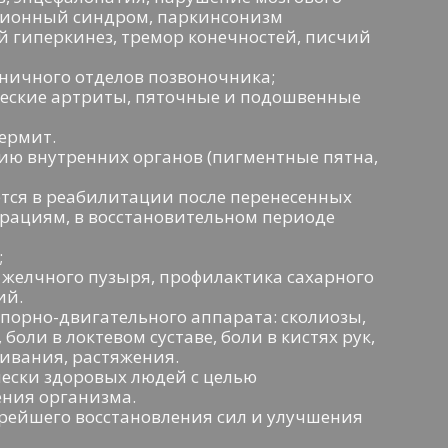
зионный синдром, паркинсонизм
й гиперкинез, тремор конечностей, писчий
сничного отделов позвоночника;
ческие артриты, пяточные и подошвенные
дермит.
пию внутренних органов (пигментные пятна,
тся в реабилитации после перенесенных
перациям, в восстановительном периоде
;
 желчного пузыря, профилактика сахарного
ий.
порно-двигательного аппарата: сколиозы,
боли в локтевом суставе, боли в кистях рук,
ивания, растяжения.
чески здоровых людей с целью
ения организма.
орейшего восстановления сил и улучшения